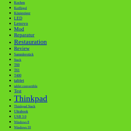
Kochen
Kotflügel
Königstiger
LED
Lenovo
Mod
Reparatur
Restauration
Review
Sammlerstück
Stack
T60
T61
T400
tablet
tablet convertible
Test
Thinkpad
Thinkpad Stack
Ultrabook
USB 3.0
Windows 8
Windows 10