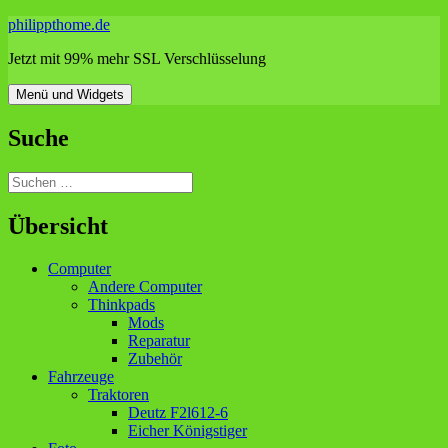
Zum
philippthome.de
Inhalt
Jetzt mit 99% mehr SSL Verschlüsselung
springen
Menü und Widgets
Suche
Suchen
nach:
Übersicht
Computer
Andere Computer
Thinkpads
Mods
Reparatur
Zubehör
Fahrzeuge
Traktoren
Deutz F2l612-6
Eicher Königstiger