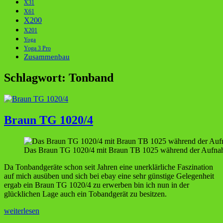
X31
X61
X200
X201
Yoga
Yoga 3 Pro
Zusammenbau
Schlagwort:
Tonband
Braun TG 1020/4
Das Braun TG 1020/4 mit Braun TB 1025 während der Aufn
Da Tonbandgeräte schon seit Jahren eine unerklärliche Faszination
auf mich ausüben und sich bei ebay eine sehr günstige Gelegenheit
ergab ein Braun TG 1020/4 zu erwerben bin ich nun in der
glücklichen Lage auch ein Tobandgerät zu besitzen.
Braun
weiterlesen
TG