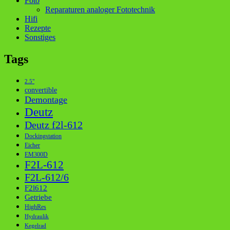
Foto
Reparaturen analoger Fototechnik
Hifi
Rezepte
Sonstiges
Tags
2.5"
convertible
Demontage
Deutz
Deutz f2l-612
Dockingstation
Eicher
EM300D
F2L-612
F2L-612/6
F2l612
Getriebe
HighRes
Hydraulik
Kegelrad