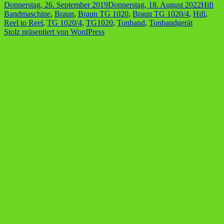
Veröffentlicht
Katego
Sch
Donnerstag, 26. September 2019
Donnerstag, 18. August 2022
Hifi
1020/4
am
Bandmaschine
,
Braun
,
Braun TG 1020
,
Braun TG 1020/4
,
Hifi
,
Reel to Reel
,
TG 1020/4
,
TG1020
,
Tonband
,
Tonbandgerät
Stolz präsentiert von WordPress