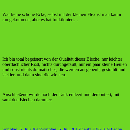
War keine schöne Ecke, selbst mit der kleinen Flex ist man kaum
ran gekommen, aber es hat funktioniert…
Ich bin total begeistert von der Qualität dieser Bleche, nur leichter
oberflächlicher Rost, nichts durchgefault, nur ein paar kleine Beulen
und sonst nichts dramatisches, die werden ausgebeult, gestrahlt und
lackiert und dann sind die wie neu.
Anschließend wurde noch der Tank entleert und demontiert, mit
samt den Blechen darunter:
Veröffentlicht
Kategorien
Schlagwört
Sonntag, 5. Juli 2015
Sonntag, 5. Juli 2015
Deutz F2l612-6
Bleche
,