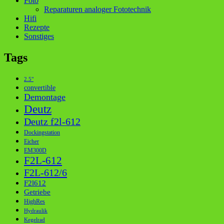
Foto
Reparaturen analoger Fototechnik
Hifi
Rezepte
Sonstiges
Tags
2.5"
convertible
Demontage
Deutz
Deutz f2l-612
Dockingstation
Eicher
EM300D
F2L-612
F2L-612/6
F2l612
Getriebe
HighRes
Hydraulik
Kegelrad