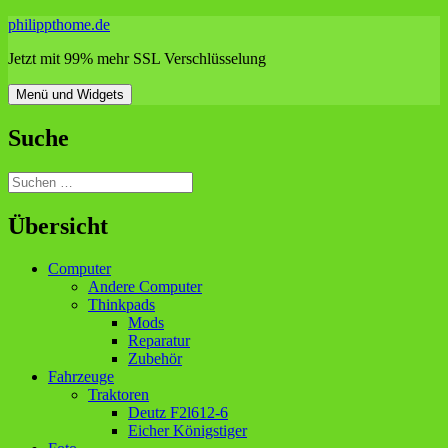
Zum
philippthome.de
Inhalt
Jetzt mit 99% mehr SSL Verschlüsselung
springen
Menü und Widgets
Suche
Suchen
nach:
Übersicht
Computer
Andere Computer
Thinkpads
Mods
Reparatur
Zubehör
Fahrzeuge
Traktoren
Deutz F2l612-6
Eicher Königstiger