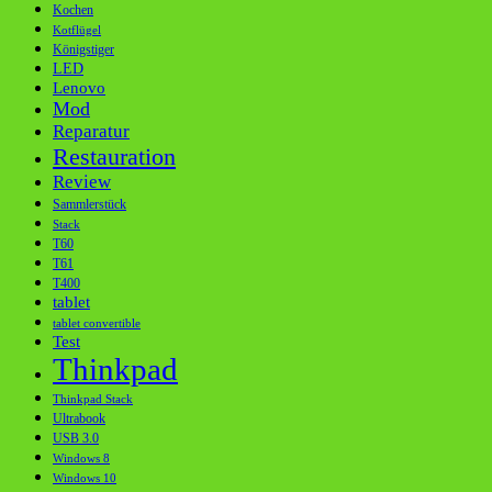
Kochen
Kotflügel
Königstiger
LED
Lenovo
Mod
Reparatur
Restauration
Review
Sammlerstück
Stack
T60
T61
T400
tablet
tablet convertible
Test
Thinkpad
Thinkpad Stack
Ultrabook
USB 3.0
Windows 8
Windows 10