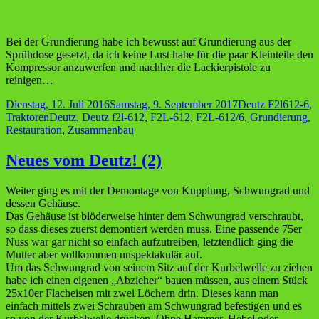
Bei der Grundierung habe ich bewusst auf Grundierung aus der
Sprühdose gesetzt, da ich keine Lust habe für die paar Kleinteile den
Kompressor anzuwerfen und nachher die Lackierpistole zu
reinigen…
Veröffentlicht
Kategorien
Dienstag, 12. Juli 2016
Samstag, 9. September 2017
Deutz F2l612-6
,
am
Schlagwörter
Traktoren
Deutz
,
Deutz f2l-612
,
F2L-612
,
F2L-612/6
,
Grundierung
,
Restauration
,
Zusammenbau
Neues vom Deutz! (2)
Weiter ging es mit der Demontage von Kupplung, Schwungrad und
dessen Gehäuse.
Das Gehäuse ist blöderweise hinter dem Schwungrad verschraubt,
so dass dieses zuerst demontiert werden muss. Eine passende 75er
Nuss war gar nicht so einfach aufzutreiben, letztendlich ging die
Mutter aber vollkommen unspektakulär auf.
Um das Schwungrad von seinem Sitz auf der Kurbelwelle zu ziehen
habe ich einen eigenen „Abzieher“ bauen müssen, aus einem Stück
25x10er Flacheisen mit zwei Löchern drin. Dieses kann man
einfach mittels zwei Schrauben am Schwungrad befestigen und es
so von der Kurbelwelle drücken. Ohne Hammer, Hebel oder