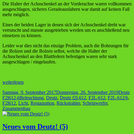
Die Halter der Achsschenkel an der Vorderachse waren vollkommen
ausgeschlagen, sicheres Geradeausfahren war damit auf keinen Fall
mehr möglich.
Eines der beiden Lager in denen sich der Achsschenkel dreht war
verrutscht und musste ausgetrieben werden um es anschließend neu
einsetzen zu können.
Leider war dies nicht das einzige Problem, auch die Bohrungen für
die Bolzen und die Bolzen selbst, welche die Halter der
Achsschenkel an den Blattfedern befestigen waren sehr stark
ausgeschlagen / eingelaufen.
Neues
weiterlesen
vom
Veröffentlicht
Kategor
Samstag, 9. September 2017
Donnerstag, 26. September 2019
Deutz
Deutz!
am
Schlagwörter
F2l612-6
Beleuchtung
,
Deutz
,
Deutz f2l-612
,
F2L-612
,
F2L-612/6
,
(6)
F2l612
,
Licht
,
Restauration
,
Rückstrahler
,
Scheinwerfer
,
Zusammenbau
Neues vom Deutz! (5)