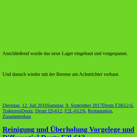
Anschließend wurde das neue Lager eingebaut und vorgespannt.
Und danach wieder mit der Bremse am Achstrichter verbaut.
Veröffentlicht
Kategorien
Dienstag, 12. Juli 2016
Samstag, 9. September 2017
Deutz F2l612-6
,
am
Schlagwörter
Traktoren
Deutz
,
Deutz f2l-612
,
F2L-612/6
,
Restauration
,
Zusammenbau
Reinigung und Überholung Vorgelege und