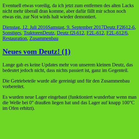
Eventuell etwas voreilig, da ich jetzt zum entfernen des alten Lacks
nicht mehr überall dran komme, aber dafür fällt mir schon noch
etwas ein, zur Not wirds halt wieder demontiert.
Veröffentlicht
Kategorien
Dienstag, 12. Juli 2016
Samstag, 9. September 2017
Deutz F2l612-6
,
am
Schlagwörter
Sonstiges
,
Traktoren
Deutz
,
Deutz f2l-612
,
F2L-612
,
F2L-612/6
,
Restauration
,
Zusammenbau
Neues vom Deutz! (1)
Lange gab es keine Updates mehr von unserem kleinen Deutz, das
bedeutet jedoch nicht, dass nichts passiert ist, ganz im Gegenteil.
Die Getriebeteile wurde alle gereinigt und für den Zusammenbau
vorbereitet.
Es wurden neue Lager eingebaut (funktioniert wunderbar wenn man
die Welle bei 0° draußen liegen hat und das Lager auf knapp 100°C
im Ofen erhitzt).