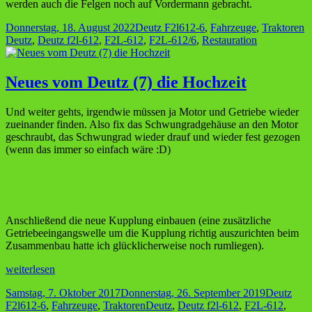
werden auch die Felgen noch auf Vordermann gebracht.
Veröffentlicht
Kategorien
S
Donnerstag, 18. August 2022
Deutz F2l612-6
,
Fahrzeuge
,
Traktoren
am
Deutz
,
Deutz f2l-612
,
F2L-612
,
F2L-612/6
,
Restauration
Neues vom Deutz (7) die Hochzeit
Und weiter gehts, irgendwie müssen ja Motor und Getriebe wieder
zueinander finden. Also fix das Schwungradgehäuse an den Motor
geschraubt, das Schwungrad wieder drauf und wieder fest gezogen
(wenn das immer so einfach wäre :D)
Anschließend die neue Kupplung einbauen (eine zusätzliche
Getriebeeingangswelle um die Kupplung richtig auszurichten beim
Zusammenbau hatte ich glücklicherweise noch rumliegen).
Neues
weiterlesen
vom
Veröffentlicht
Kategorie
Samstag, 7. Oktober 2017
Donnerstag, 26. September 2019
Deutz
Deutz
am
Schlagwörter
F2l612-6
,
Fahrzeuge
,
Traktoren
Deutz
,
Deutz f2l-612
,
F2L-612
,
(7)