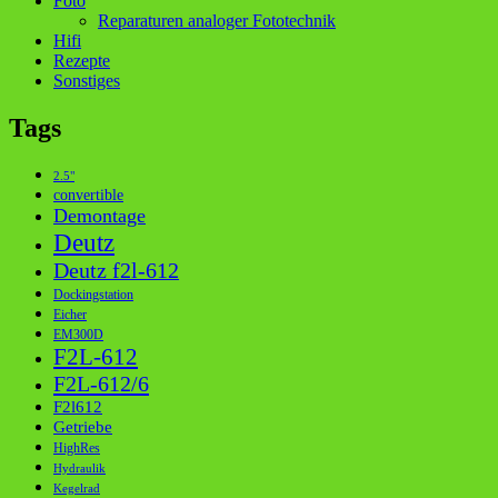
Foto
Reparaturen analoger Fototechnik
Hifi
Rezepte
Sonstiges
Tags
2.5"
convertible
Demontage
Deutz
Deutz f2l-612
Dockingstation
Eicher
EM300D
F2L-612
F2L-612/6
F2l612
Getriebe
HighRes
Hydraulik
Kegelrad