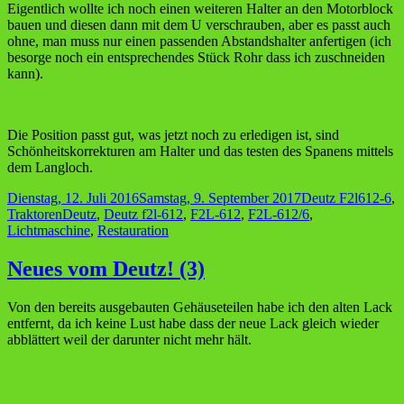
Eigentlich wollte ich noch einen weiteren Halter an den Motorblock
bauen und diesen dann mit dem U verschrauben, aber es passt auch
ohne, man muss nur einen passenden Abstandshalter anfertigen (ich
besorge noch ein entsprechendes Stück Rohr dass ich zuschneiden
kann).
Die Position passt gut, was jetzt noch zu erledigen ist, sind
Schönheitskorrekturen am Halter und das testen des Spanens mittels
dem Langloch.
Veröffentlicht
Kategorien
Dienstag, 12. Juli 2016
Samstag, 9. September 2017
Deutz F2l612-6
,
am
Schlagwörter
Traktoren
Deutz
,
Deutz f2l-612
,
F2L-612
,
F2L-612/6
,
Lichtmaschine
,
Restauration
Neues vom Deutz! (3)
Von den bereits ausgebauten Gehäuseteilen habe ich den alten Lack
entfernt, da ich keine Lust habe dass der neue Lack gleich wieder
abblättert weil der darunter nicht mehr hält.