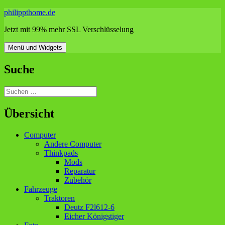
Zum
philippthome.de
Inhalt
Jetzt mit 99% mehr SSL Verschlüsselung
springen
Menü und Widgets
Suche
Suchen
nach:
Übersicht
Computer
Andere Computer
Thinkpads
Mods
Reparatur
Zubehör
Fahrzeuge
Traktoren
Deutz F2l612-6
Eicher Königstiger