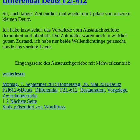
Differential Deutz F2l-612
So, nach langer Zeit endlich mal wieder ein Update von unserem
kleinen Deutz.
Ich habe inzwischen das Vorgelege vom Austauschgetriebe
demontiert und überholt. Die Zahnräder waren noch in wirklich
gutem Zustand, ich habe nur beide Wellendichtringe getauscht,
sowie das vordere Lager.
Eingangsseite des Austauschgetriebe mit Mähwerksantrieb
Reinigung
weiterlesen
und
Veröffentlicht
Kategorien
Montag, 7. September 2015
Donnerstag, 26. Mai 2016
Deutz
Überholung
am
Schlagwörter
F2l612-6
Deutz
,
Differential
,
F2L-612
,
Restauration
,
Vorgelege
,
Vorgelege
Zwischengetriebe
und
Seitennummerierung
Seite
Seite
1
2
Nächste Seite
Differential
Stolz präsentiert von WordPress
Deutz
der
F2l-
Beiträge
612