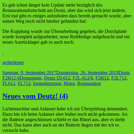
Es gab schon länger kein Update mehr bezüglich des
Restaurationsfortschritt am Deutz, aber das wird sich jetzt ändern.
Erst mal gibt es einiges aufzuholen dass bereits gemacht wurde, aber
seinen Weg noch nicht hierher gefunden hat:
Die Kupplung wurde zur Überarbeitung gegeben, die Druckplatte
wurde komplett aufgearbeitet, neue Reibbeläge aufgebracht und ein
neues Ausrücklager gab es auch noch.
Neues
weiterlesen
vom
Veröffentlicht
Kategor
Samstag, 9. September 2017
Donnerstag, 26. September 2019
Deutz
Deutz!
am
Schlagwörter
F2l612-6
Demontage
,
Deutz f2l-612
,
F2L-612/6
,
F2l612
,
F2L712
,
(5)
FL612
,
FL712
,
Instandsetzung
,
Motor
,
Restauration
Neues vom Deutz! (4)
Lichtmaschine und Anlasser habe ich zur Überprüfung demontiert.
Dazu bin ich beim Anlasser aber bisher noch nicht gekommen. An
die Batterie angeschlossen schiebt er das Ritzel aus, aber es dreht
nicht. Das kann aber auch an der Batterie liegen mit der ich es
versucht habe.