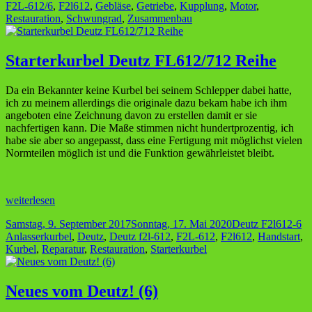
F2L-612/6
,
F2l612
,
Gebläse
,
Getriebe
,
Kupplung
,
Motor
,
die
Restauration
,
Schwungrad
,
Zusammenbau
Hochzeit
Starterkurbel Deutz FL612/712 Reihe
Da ein Bekannter keine Kurbel bei seinem Schlepper dabei hatte,
ich zu meinem allerdings die originale dazu bekam habe ich ihm
angeboten eine Zeichnung davon zu erstellen damit er sie
nachfertigen kann. Die Maße stimmen nicht hundertprozentig, ich
habe sie aber so angepasst, dass eine Fertigung mit möglichst vielen
Normteilen möglich ist und die Funktion gewährleistet bleibt.
Starterkurbel
weiterlesen
Deutz
Veröffentlicht
Kategorien
Sc
Samstag, 9. September 2017
Sonntag, 17. Mai 2020
Deutz F2l612-6
FL612/712
am
Anlasserkurbel
,
Deutz
,
Deutz f2l-612
,
F2L-612
,
F2l612
,
Handstart
,
Reihe
Kurbel
,
Reparatur
,
Restauration
,
Starterkurbel
Neues vom Deutz! (6)