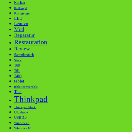
Kochen
Kotflügel
Königstiger
LED
Lenovo
Mod
Reparatur
Restauration
Review
Sammlerstück
Stack
T60
T61
T400
tablet
tablet convertible
Test
Thinkpad
Thinkpad Stack
Ultrabook
USB 3.0
Windows 8
Windows 10