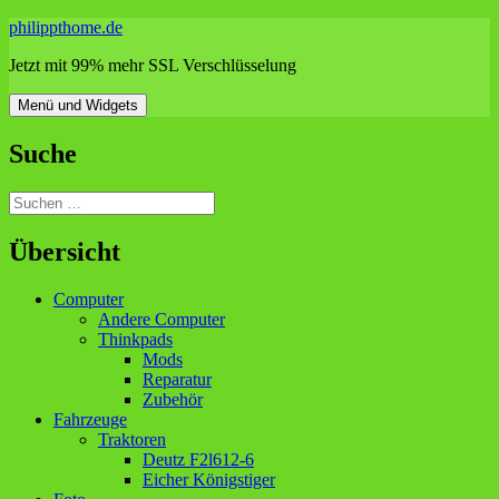
Zum
philippthome.de
Inhalt
Jetzt mit 99% mehr SSL Verschlüsselung
springen
Menü und Widgets
Suche
Suchen
nach:
Übersicht
Computer
Andere Computer
Thinkpads
Mods
Reparatur
Zubehör
Fahrzeuge
Traktoren
Deutz F2l612-6
Eicher Königstiger