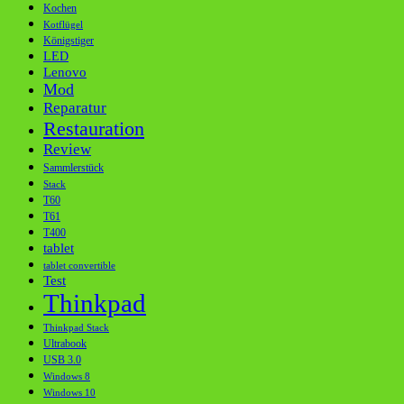
Kochen
Kotflügel
Königstiger
LED
Lenovo
Mod
Reparatur
Restauration
Review
Sammlerstück
Stack
T60
T61
T400
tablet
tablet convertible
Test
Thinkpad
Thinkpad Stack
Ultrabook
USB 3.0
Windows 8
Windows 10