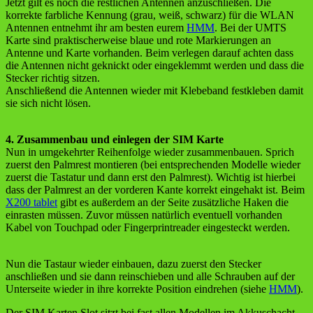
Jetzt gilt es noch die restlichen Antennen anzuschließen. Die
korrekte farbliche Kennung (grau, weiß, schwarz) für die WLAN
Antennen entnehmt ihr am besten eurem
HMM
. Bei der UMTS
Karte sind praktischerweise blaue und rote Markierungen an
Antenne und Karte vorhanden. Beim verlegen darauf achten dass
die Antennen nicht geknickt oder eingeklemmt werden und dass die
Stecker richtig sitzen.
Anschließend die Antennen wieder mit Klebeband festkleben damit
sie sich nicht lösen.
4. Zusammenbau und einlegen der SIM Karte
Nun in umgekehrter Reihenfolge wieder zusammenbauen. Sprich
zuerst den Palmrest montieren (bei entsprechenden Modelle wieder
zuerst die Tastatur und dann erst den Palmrest). Wichtig ist hierbei
dass der Palmrest an der vorderen Kante korrekt eingehakt ist. Beim
X200 tablet
gibt es außerdem an der Seite zusätzliche Haken die
einrasten müssen. Zuvor müssen natürlich eventuell vorhanden
Kabel von Touchpad oder Fingerprintreader eingesteckt werden.
Nun die Tastaur wieder einbauen, dazu zuerst den Stecker
anschließen und sie dann reinschieben und alle Schrauben auf der
Unterseite wieder in ihre korrekte Position eindrehen (siehe
HMM
).
Der SIM Karten Slot sitzt bei fast allen Modellen im Akkuschacht.