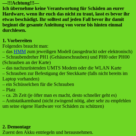
—!!!Achtung!!!—
Ich übernehme keine Verantwortung für Schäden an eurer
Hardware, wenn ihr euch das nicht zu traut, lasst es bevor ihr
etwas beschädigt. Ihr solltest auf jeden Fall bevor ihr damit
beginnt die gesamte Anleitung von vorne bis hinten einmal
durchlesen.
1. Vorbereiten
Folgendes braucht man:
– das
HMM
zum jeweiligen Modell (ausgedruckt oder elektronisch)
– Schraubendreher PH1 (Gehäuseschrauben) und PH0 oder PH00
(Schrauben an der Karte)
– das nachzurüstenden UMTS Modem oder die WLAN Karte
– Schrauben zur Befestigung der Steckkarte (falls nicht bereits im
Laptop vorhanden)
– ein Schüsselchen für die Schrauben
– Platz
– ca. 2h Zeit (je öfter man es macht, desto schneller geht es)
– Antistatikarmband (nicht zwingend nötig, aber sehr zu empfehlen
um seine eigene Hardware vor Schäden zu schützen)
2. Demontage
Zuerst den Akku entriegeln und herausnehmen.