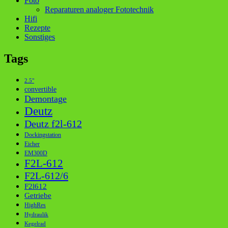
Foto
Reparaturen analoger Fototechnik
Hifi
Rezepte
Sonstiges
Tags
2.5"
convertible
Demontage
Deutz
Deutz f2l-612
Dockingstation
Eicher
EM300D
F2L-612
F2L-612/6
F2l612
Getriebe
HighRes
Hydraulik
Kegelrad