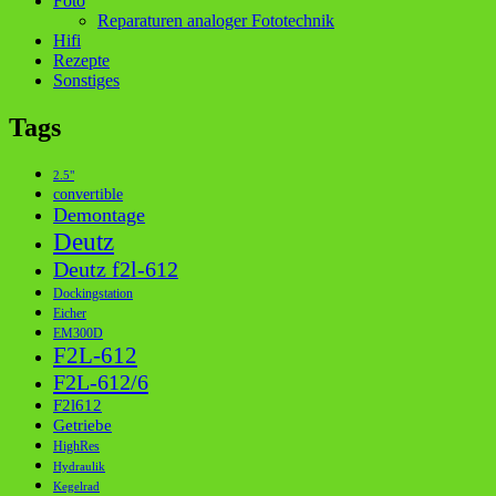
Foto
Reparaturen analoger Fototechnik
Hifi
Rezepte
Sonstiges
Tags
2.5"
convertible
Demontage
Deutz
Deutz f2l-612
Dockingstation
Eicher
EM300D
F2L-612
F2L-612/6
F2l612
Getriebe
HighRes
Hydraulik
Kegelrad