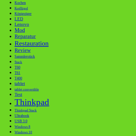
Kochen
Kotflügel
Königstiger
LED
Lenovo
Mod
Reparatur
Restauration
Review
Sammlerstück
Stack
T60
T61
T400
tablet
tablet convertible
Test
Thinkpad
Thinkpad Stack
Ultrabook
USB 3.0
Windows 8
Windows 10