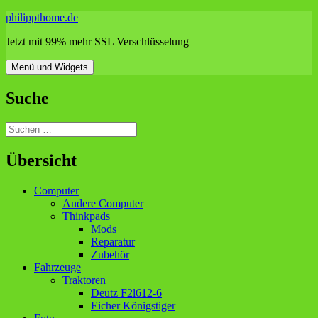
Zum
philippthome.de
Inhalt
Jetzt mit 99% mehr SSL Verschlüsselung
springen
Menü und Widgets
Suche
Suchen
nach:
Übersicht
Computer
Andere Computer
Thinkpads
Mods
Reparatur
Zubehör
Fahrzeuge
Traktoren
Deutz F2l612-6
Eicher Königstiger