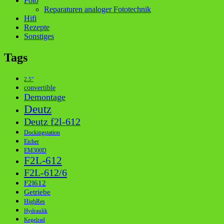
Foto
Reparaturen analoger Fototechnik
Hifi
Rezepte
Sonstiges
Tags
2.5"
convertible
Demontage
Deutz
Deutz f2l-612
Dockingstation
Eicher
EM300D
F2L-612
F2L-612/6
F2l612
Getriebe
HighRes
Hydraulik
Kegelrad