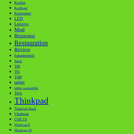
Kochen
Kotflügel
Königstiger
LED
Lenovo
Mod
Reparatur
Restauration
Review
Sammlerstück
Stack
T60
T61
T400
tablet
tablet convertible
Test
Thinkpad
Thinkpad Stack
Ultrabook
USB 3.0
Windows 8
Windows 10