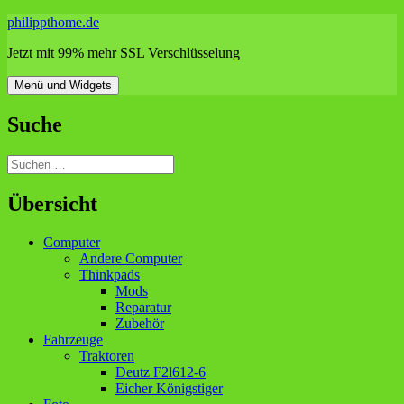
Zum
philippthome.de
Inhalt
Jetzt mit 99% mehr SSL Verschlüsselung
springen
Menü und Widgets
Suche
Suchen
nach:
Übersicht
Computer
Andere Computer
Thinkpads
Mods
Reparatur
Zubehör
Fahrzeuge
Traktoren
Deutz F2l612-6
Eicher Königstiger