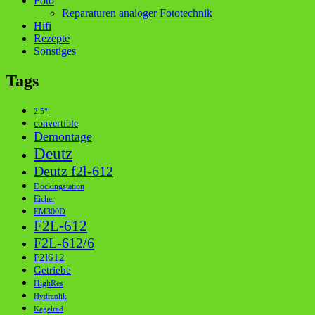
Foto
Reparaturen analoger Fototechnik
Hifi
Rezepte
Sonstiges
Tags
2.5"
convertible
Demontage
Deutz
Deutz f2l-612
Dockingstation
Eicher
EM300D
F2L-612
F2L-612/6
F2l612
Getriebe
HighRes
Hydraulik
Kegelrad