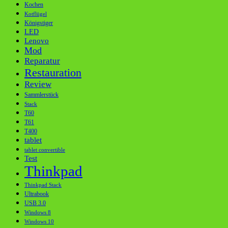
Kochen
Kotflügel
Königstiger
LED
Lenovo
Mod
Reparatur
Restauration
Review
Sammlerstück
Stack
T60
T61
T400
tablet
tablet convertible
Test
Thinkpad
Thinkpad Stack
Ultrabook
USB 3.0
Windows 8
Windows 10