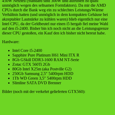
450W Netzteil (Standard sind 300W und aufrüsten ist quasi
unmöglich wegen des seltsamen Formfaktors). Da mir die AMD
CPUs durch die Bank weg ein zu schlechtes Leistungs/Wärme
Verhältnis hatten (und unmöglich in dem kompakten Gehäuse bei
akzeptabler Lautstärke zu kühlen waren) blieb eigentlich nur eine
Intel CPU, da der Geldbeutel nur einen i5 hergab fiel meine Wahl
auf den i5-2400. Bisher bin ich noch nicht an die Leistungsgrenze
dieser CPU gestoßen, ein Kauf den ich bisher nicht bereut habe.
Hardware:
Intel Core i5-2400
Sapphire Pure Platinum H61 Mini ITX R
8Gb GSkill DDR3-1600 RAM NT-Serie
Zotac GTX 560Ti 2Gb
80Gb Intel X25m (aka Postville G2)
250Gb Samsung 2,5″ 5400rpm HDD
1Tb WD Green 3,5″ 5400rpm HDD
Slimline SATA DVD Brenner
Bilder (noch mit der verkehrt gelieferten GTX560):