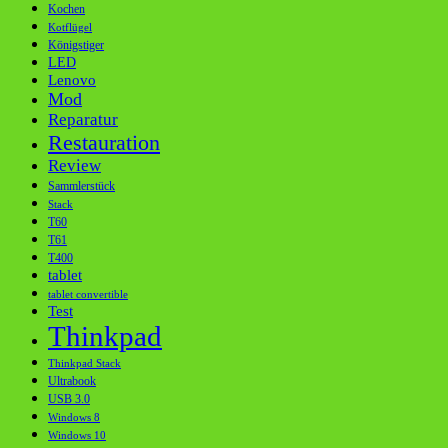
Kochen
Kotflügel
Königstiger
LED
Lenovo
Mod
Reparatur
Restauration
Review
Sammlerstück
Stack
T60
T61
T400
tablet
tablet convertible
Test
Thinkpad
Thinkpad Stack
Ultrabook
USB 3.0
Windows 8
Windows 10