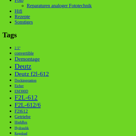
Foto
Reparaturen analoger Fototechnik
Hifi
Rezepte
Sonstiges
Tags
2.5"
convertible
Demontage
Deutz
Deutz f2l-612
Dockingstation
Eicher
EM300D
F2L-612
F2L-612/6
F2l612
Getriebe
HighRes
Hydraulik
Kegelrad