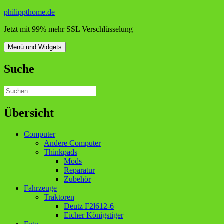
Zum
philippthome.de
Inhalt
Jetzt mit 99% mehr SSL Verschlüsselung
springen
Menü und Widgets
Suche
Suchen
nach:
Übersicht
Computer
Andere Computer
Thinkpads
Mods
Reparatur
Zubehör
Fahrzeuge
Traktoren
Deutz F2l612-6
Eicher Königstiger