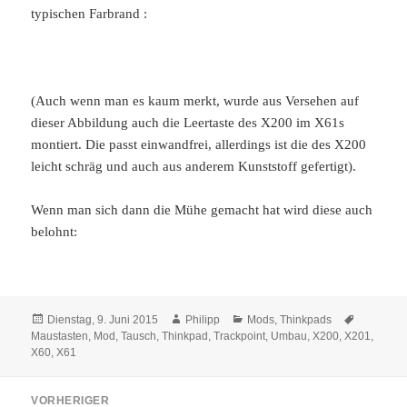
typischen Farbrand :
(Auch wenn man es kaum merkt, wurde aus Versehen auf
dieser Abbildung auch die Leertaste des X200 im X61s
montiert. Die passt einwandfrei, allerdings ist die des X200
leicht schräg und auch aus anderem Kunststoff gefertigt).
Wenn man sich dann die Mühe gemacht hat wird diese auch
belohnt:
Veröffentlicht
Autor
Kategorien
Schlagwö
Dienstag, 9. Juni 2015
Philipp
Mods
,
Thinkpads
am
Maustasten
,
Mod
,
Tausch
,
Thinkpad
,
Trackpoint
,
Umbau
,
X200
,
X201
,
X60
,
X61
Beitragsnavigation
VORHERIGER