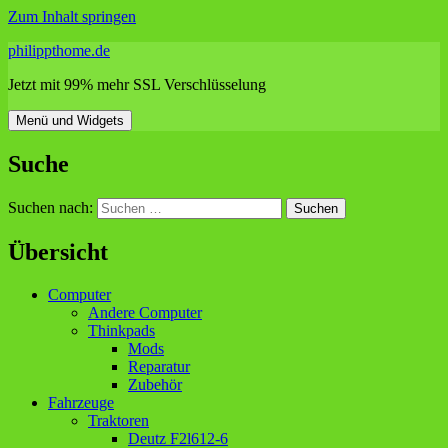
Zum Inhalt springen
philippthome.de
Jetzt mit 99% mehr SSL Verschlüsselung
Menü und Widgets
Suche
Suchen nach:
Übersicht
Computer
Andere Computer
Thinkpads
Mods
Reparatur
Zubehör
Fahrzeuge
Traktoren
Deutz F2l612-6