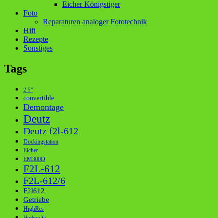
Eicher Königstiger
Foto
Reparaturen analoger Fototechnik
Hifi
Rezepte
Sonstiges
Tags
2.5"
convertible
Demontage
Deutz
Deutz f2l-612
Dockingstation
Eicher
EM300D
F2L-612
F2L-612/6
F2l612
Getriebe
HighRes
Hydraulik