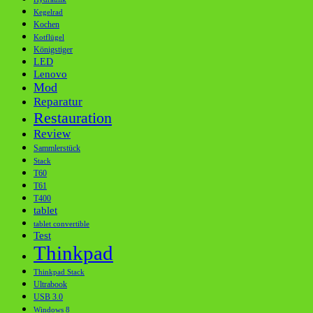
Kegelrad
Kochen
Kotflügel
Königstiger
LED
Lenovo
Mod
Reparatur
Restauration
Review
Sammlerstück
Stack
T60
T61
T400
tablet
tablet convertible
Test
Thinkpad
Thinkpad Stack
Ultrabook
USB 3.0
Windows 8