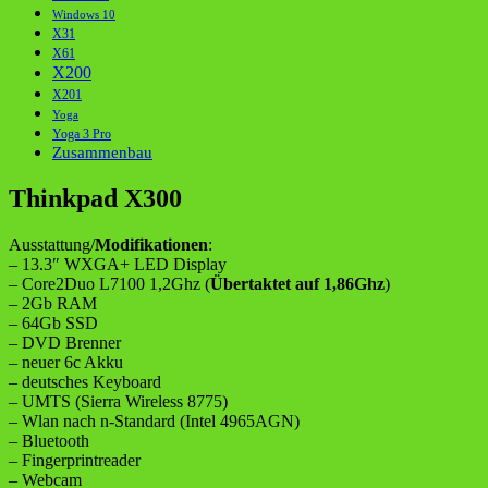
Windows 10
X31
X61
X200
X201
Yoga
Yoga 3 Pro
Zusammenbau
Thinkpad X300
Ausstattung/
Modifikationen
:
– 13.3″ WXGA+ LED Display
– Core2Duo L7100 1,2Ghz (
Übertaktet auf 1,86Ghz
)
– 2Gb RAM
– 64Gb SSD
– DVD Brenner
– neuer 6c Akku
– deutsches Keyboard
– UMTS (Sierra Wireless 8775)
– Wlan nach n-Standard (Intel 4965AGN)
– Bluetooth
– Fingerprintreader
– Webcam