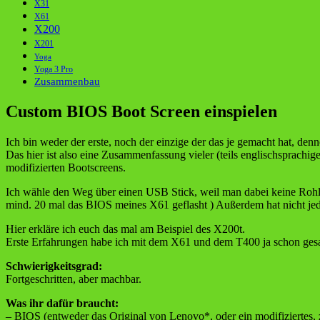
X31
X61
X200
X201
Yoga
Yoga 3 Pro
Zusammenbau
Custom BIOS Boot Screen einspielen
Ich bin weder der erste, noch der einzige der das je gemacht hat, denn
Das hier ist also eine Zusammenfassung vieler (teils englischsprac
modifizierten Bootscreens.
Ich wähle den Weg über einen USB Stick, weil man dabei keine Roh
mind. 20 mal das BIOS meines X61 geflasht ) Außerdem hat nicht jed
Hier erkläre ich euch das mal am Beispiel des X200t.
Erste Erfahrungen habe ich mit dem X61 und dem T400 ja schon gesa
Schwierigkeitsgrad:
Fortgeschritten, aber machbar.
Was ihr dafür braucht:
– BIOS (entweder das Original von Lenovo*, oder ein modifiziertes,