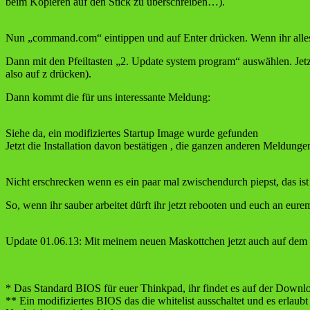
beim Kopieren auf den Stick zu überschreiben…).
Nun „command.com“ eintippen und auf Enter drücken. Wenn ihr alles 
Dann mit den Pfeiltasten „2. Update system program“ auswählen. Jetz
also auf z drücken).
Dann kommt die für uns interessante Meldung:
Siehe da, ein modifiziertes Startup Image wurde gefunden
Jetzt die Installation davon bestätigen , die ganzen anderen Meldung
Nicht erschrecken wenn es ein paar mal zwischendurch piepst, das ist
So, wenn ihr sauber arbeitet dürft ihr jetzt rebooten und euch an eur
Update 01.06.13: Mit meinem neuen Maskottchen jetzt auch auf dem
* Das Standard BIOS für euer Thinkpad, ihr findet es auf der Downl
** Ein modifiziertes BIOS das die whitelist ausschaltet und es e