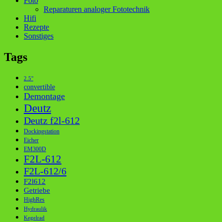
Foto
Reparaturen analoger Fototechnik
Hifi
Rezepte
Sonstiges
Tags
2.5"
convertible
Demontage
Deutz
Deutz f2l-612
Dockingstation
Eicher
EM300D
F2L-612
F2L-612/6
F2l612
Getriebe
HighRes
Hydraulik
Kegelrad