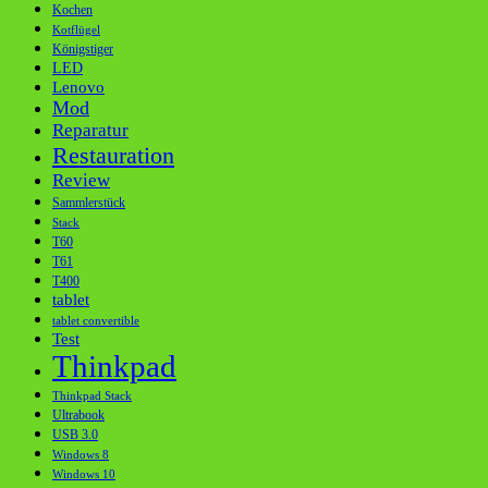
Kochen
Kotflügel
Königstiger
LED
Lenovo
Mod
Reparatur
Restauration
Review
Sammlerstück
Stack
T60
T61
T400
tablet
tablet convertible
Test
Thinkpad
Thinkpad Stack
Ultrabook
USB 3.0
Windows 8
Windows 10