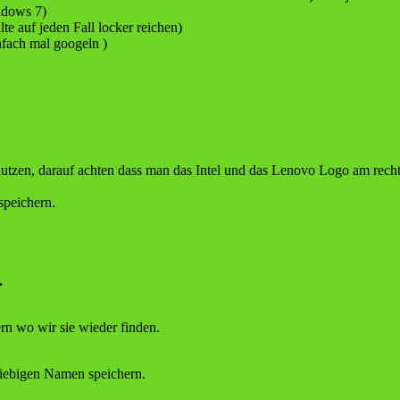
ndows 7)
e auf jeden Fall locker reichen)
nfach mal googeln )
benutzen, darauf achten dass man das Intel und das Lenovo Logo am re
speichern.
.
n wo wir sie wieder finden.
eliebigen Namen speichern.