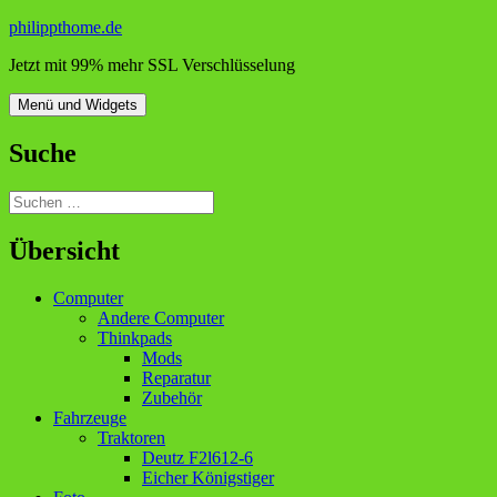
Zum
philippthome.de
Inhalt
Jetzt mit 99% mehr SSL Verschlüsselung
springen
Menü und Widgets
Suche
Suchen
nach:
Übersicht
Computer
Andere Computer
Thinkpads
Mods
Reparatur
Zubehör
Fahrzeuge
Traktoren
Deutz F2l612-6
Eicher Königstiger