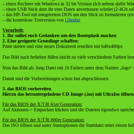
– einen Rechner mit Windows in 32 bit Version (Ich nehme dafür Wi
– einen USB Stick dem ihr eure Daten anvertrauen würdet (2-4Gb sollt
– das HP-Tool mit integriertem DOS um den Stick zu formatieren (ei
– die kostenlose Testversion von
UltraIso
Vorarbeit:
1. Ihr solltet euch Gedanken um den Bootsplash machen
2. Eine geeignete Grundlage schaffen:
Paint starten und eine neues Dokument erstellen mit 640x480px
Das Bild nach belieben füllen (nicht zu viele verschiedene Farben 
Nun das Bild als .bmp Datei mit 16 Farben unter dem Namen „logo“ 
Damit sind die Vorbereitungen schon fast abgeschlossen.
3. das BIOS vorbereiten
Hierzu das heruntergeladene CD Image (.iso) mit UltraIso öffnen
Für das BIOS der X/T/R 61er Generation:
Auf Aktionen-> Entpacken klicken und die Dateien irgendwo speicher
Für das BIOS der X/T/R #00er Generation:
Das ISO öffnen und unter Startoptionen die Startdatei unter einem b