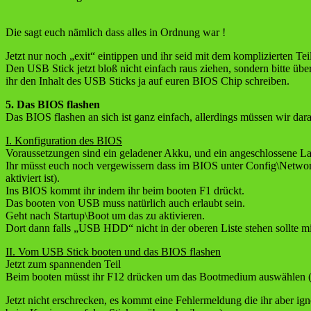
Die sagt euch nämlich dass alles in Ordnung war !
Jetzt nur noch „exit“ eintippen und ihr seid mit dem komplizierten Tei
Den USB Stick jetzt bloß nicht einfach raus ziehen, sondern bitte übe
ihr den Inhalt des USB Sticks ja auf euren BIOS Chip schreiben.
5. Das BIOS flashen
Das BIOS flashen an sich ist ganz einfach, allerdings müssen wir darauf
I. Konfiguration des BIOS
Voraussetzungen sind ein geladener Akku, und ein angeschlossene La
Ihr müsst euch noch vergewissern dass im BIOS unter Config\Network
aktiviert ist).
Ins BIOS kommt ihr indem ihr beim booten F1 drückt.
Das booten von USB muss natürlich auch erlaubt sein.
Geht nach Startup\Boot um das zu aktivieren.
Dort dann falls „USB HDD“ nicht in der oberen Liste stehen sollte m
II. Vom USB Stick booten und das BIOS flashen
Jetzt zum spannenden Teil
Beim booten müsst ihr F12 drücken um das Bootmedium auswählen 
Jetzt nicht erschrecken, es kommt eine Fehlermeldung die ihr aber ig