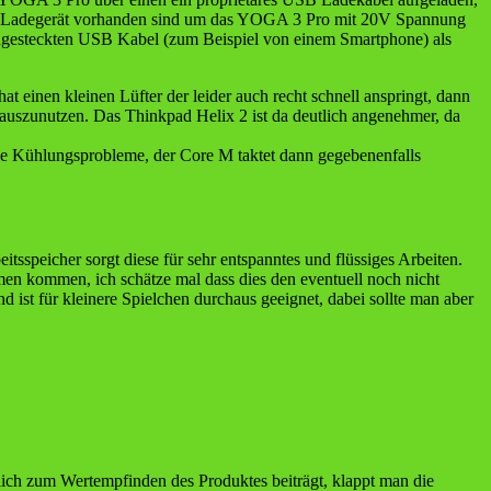
te im Ladegerät vorhanden sind um das YOGA 3 Pro mit 20V Spannung
ngesteckten USB Kabel (zum Beispiel von einem Smartphone) als
t einen kleinen Lüfter der leider auch recht schnell anspringt, dann
 auszunutzen. Das Thinkpad Helix 2 ist da deutlich angenehmer, da
eine Kühlungsprobleme, der Core M taktet dann gegebenenfalls
sspeicher sorgt diese für sehr entspanntes und flüssiges Arbeiten.
men kommen, ich schätze mal dass dies den eventuell noch nicht
d ist für kleinere Spielchen durchaus geeignet, dabei sollte man aber
ich zum Wertempfinden des Produktes beiträgt, klappt man die