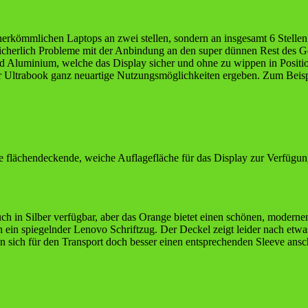
 herkömmlichen Laptops an zwei stellen, sondern an insgesamt 6 Stellen
 sicherlich Probleme mit der Anbindung an den super dünnen Rest des 
 und Aluminium, welche das Display sicher und ohne zu wippen in Posi
r Ultrabook ganz neuartige Nutzungsmöglichkeiten ergeben. Zum Beispi
 flächendeckende, weiche Auflagefläche für das Display zur Verfügung 
uch in Silber verfügbar, aber das Orange bietet einen schönen, modern
och ein spiegelnder Lenovo Schriftzug. Der Deckel zeigt leider nach e
an sich für den Transport doch besser einen entsprechenden Sleeve ansc