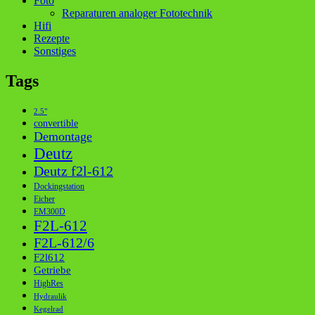
Foto
Reparaturen analoger Fototechnik
Hifi
Rezepte
Sonstiges
Tags
2.5"
convertible
Demontage
Deutz
Deutz f2l-612
Dockingstation
Eicher
EM300D
F2L-612
F2L-612/6
F2l612
Getriebe
HighRes
Hydraulik
Kegelrad