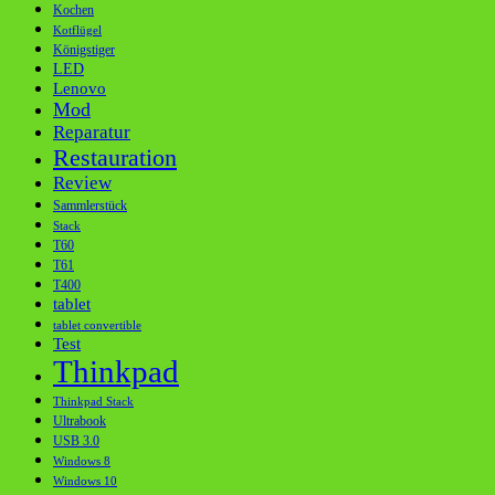
Kochen
Kotflügel
Königstiger
LED
Lenovo
Mod
Reparatur
Restauration
Review
Sammlerstück
Stack
T60
T61
T400
tablet
tablet convertible
Test
Thinkpad
Thinkpad Stack
Ultrabook
USB 3.0
Windows 8
Windows 10