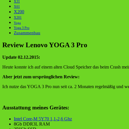
X31
X61
X200
X201
Yoga
Yoga 3 Pro
Zusammenbau
Review Lenovo YOGA 3 Pro
Update 02.12.2015:
Heute konnte ich auf einem alten Cloud Speicher das beim Crash mein
Aber jetzt zum ursprünglichen Review:
Ich nutze das YOGA 3 Pro nun seit ca. 2 Monaten regelmäßig und wer
Ausstattung meines Gerätes:
Intel Core-M 5Y70 1,1-2,6 Ghz
8Gb DDR3L RAM