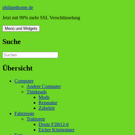
Zum
philippthome.de
Inhalt
Jetzt mit 99% mehr SSL Verschlüsselung
springen
Menü und Widgets
Suche
Suchen
nach:
Übersicht
Computer
Andere Computer
Thinkpads
Mods
Reparatur
Zubehör
Fahrzeuge
Traktoren
Deutz F2l612-6
Eicher Königstiger