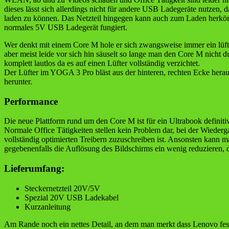
dieses lässt sich allerdings nicht für andere USB Ladegeräte nutze
laden zu können. Das Netzteil hingegen kann auch zum Laden herkö
normales 5V USB Ladegerät fungiert.
Wer denkt mit einem Core M hole er sich zwangsweise immer ein lüfterl
aber meist leide vor sich hin säuselt so lange man den Core M nicht
komplett lautlos da es auf einen Lüfter vollständig verzichtet.
Der Lüfter im YOGA 3 Pro bläst aus der hinteren, rechten Ecke herau
herunter.
Performance
Die neue Plattform rund um den Core M ist für ein Ultrabook definiti
Normale Office Tätigkeiten stellen kein Problem dar, bei der Wieder
vollständig optimierten Treibern zuzuschreiben ist. Ansonsten kann ma
gegebenenfalls die Auflösung des Bildschirms ein wenig reduzieren, 
Lieferumfang:
Steckernetzteil 20V/5V
Spezial 20V USB Ladekabel
Kurzanleitung
Am Rande noch ein nettes Detail, an dem man merkt dass Lenovo fest