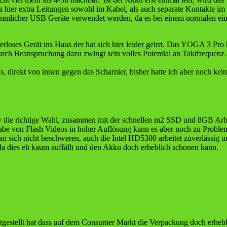
n, da hier extra Leitungen sowohl im Kabel, als auch separate Kontak
mmlicher USB Geräte verwendet werden, da es bei einem normalen ei
oses Gerät ins Haus der hat sich hier leider geirrt. Das YOGA 3 Pro ha
 durch Beanspruchung dazu zwingt sein volles Potential an Taktfrequenz
s, direkt von innen gegen das Scharnier, bisher hatte ich aber noch k
v die richtige Wahl, zusammen mit der schnellen m2 SSD und 8GB Arbeit
gabe von Flash Videos in hoher Auflösung kann es aber noch zu Proble
n sich nicht beschweren, auch die Intel HD5300 arbeitet zuverlässig un
da dies eh kaum auffällt und den Akku doch erheblich schonen kann.
gestellt hat dass auf dem Consumer Markt die Verpackung doch erhebl