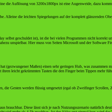
leine die Auflösung von 3200x1800px ist eine Augenweide, dazu kommt
be. Alleine die leichten Spiegelungen auf der komplett glänzenden Obe
 selbst geschuldet ist), ist die bei vielen Programmen nicht korrekt u
ezu unspielbar. Hier muss von Seiten Microsoft und der Software Fir
se hat (gezwungener Maßen) einen sehr geringen Hub, was zusammen m
it ihren leicht gekrümmten Tasten die den Finger beim Tippen mehr füh
en, die Gesten werden flüssig umgesetzt (egal ob Zweifinger Scrollen
us brauchbar. Diese lässt sich je nach Nutzungsszenario natürlich deut
ht viel mehr als 4-5h machbar. Ist der Akku erst einmal leer, wird d