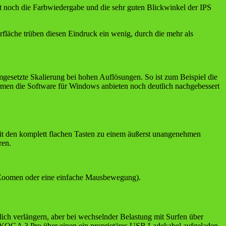
 noch die Farbwiedergabe und die sehr guten Blickwinkel der IPS
rfläche trüben diesen Eindruck ein wenig, durch die mehr als
mgesetzte Skalierung bei hohen Auflösungen. So ist zum Beispiel die
men die Software für Windows anbieten noch deutlich nachgebessert
it den komplett flachen Tasten zu einem äußerst unangenehmen
ren.
, Zoomen oder eine einfache Mausbewegung).
lich verlängern, aber bei wechselnder Belastung mit Surfen über
as YOGA 3 Pro über einen ein proprietäres USB Ladekabel aufgeladen,