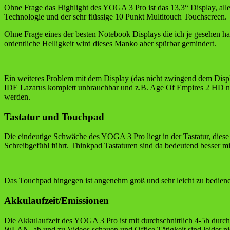
Ohne Frage das Highlight des YOGA 3 Pro ist das 13,3“ Display, al
Technologie und der sehr flüssige 10 Punkt Multitouch Touchscreen.
Ohne Frage eines der besten Notebook Displays die ich je gesehen ha
ordentliche Helligkeit wird dieses Manko aber spürbar gemindert.
Ein weiteres Problem mit dem Display (das nicht zwingend dem Display
IDE Lazarus komplett unbrauchbar und z.B. Age Of Empires 2 HD nah
werden.
Tastatur und Touchpad
Die eindeutige Schwäche des YOGA 3 Pro liegt in der Tastatur, die
Schreibgefühl führt. Thinkpad Tastaturen sind da bedeutend besser m
Das Touchpad hingegen ist angenehm groß und sehr leicht zu bedien
Akkulaufzeit/Emissionen
Die Akkulaufzeit des YOGA 3 Pro ist mit durchschnittlich 4-5h durcha
WLAN, ab und zu Videos schauen und Office Tätigkeit sind leider nic