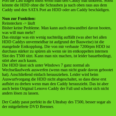
Port die Last tragen muss wenn man den Caddy mal umdreht. Sonst
könnte die HDD ohne die Schrauben ja nach oben raus aus dem
Caddy und den SATA Port an HDD oder am Caddy beschädigen.
Nun zur Funktion:
Reinstecken -> läuft
Bisher keine Probleme. Man kann auch einwandfrei davon booten,
was will man mehr?
Das einzige was ein wenig nachteilig auffällt (was aber bei allen
HDD Caddys unvermeidbar ist aufgrund der Bauweise) ist die
mangelnde Entkopplung. Die von mir verbaute 7200rpm HDD ist
durchaus stärker zu spüren als wenn sie im entkoppelten internen
Slot des T500 sitzt. Kann man nix machen, ist leider bauartbedingt,
stört aber auch kaum.
Die HDD lässt sich unter Windows 7 ganz normal als
Wechsellaufwerk auswerfen (wenn man nicht grade davon gebootet
hat). Anschließend einfach herausziehen. Leider wird beim
Auswurfvorgang die HDD nicht abgeschaltet, so dass diese erst
aufhört zu drehen wenn man den Caddy herauszieht. Das ist aber
auch beim Original Lenovo Caddy der Fall und scheint sich nicht
anders lösen zu lassen.
Der Caddy passt perfekt in die Ultrabay des T500, besser sogar als
der mitgelieferte DVD Brenner.