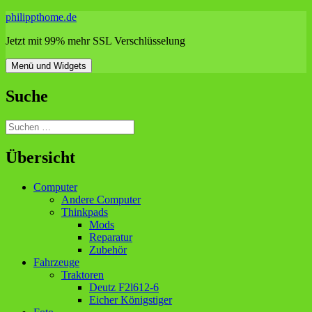
Zum
philippthome.de
Inhalt
Jetzt mit 99% mehr SSL Verschlüsselung
springen
Menü und Widgets
Suche
Suchen
nach:
Übersicht
Computer
Andere Computer
Thinkpads
Mods
Reparatur
Zubehör
Fahrzeuge
Traktoren
Deutz F2l612-6
Eicher Königstiger