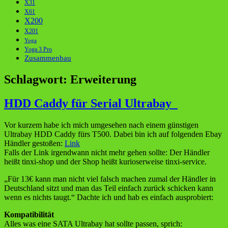
X31
X61
X200
X201
Yoga
Yoga 3 Pro
Zusammenbau
Schlagwort:
Erweiterung
HDD Caddy für Serial Ultrabay
Vor kurzem habe ich mich umgesehen nach einem günstigen
Ultrabay HDD Caddy fürs T500. Dabei bin ich auf folgenden Ebay
Händler gestoßen:
Link
Falls der Link irgendwann nicht mehr gehen sollte: Der Händler
heißt tinxi-shop und der Shop heißt kurioserweise tinxi-service.
„Für 13€ kann man nicht viel falsch machen zumal der Händler in
Deutschland sitzt und man das Teil einfach zurück schicken kann
wenn es nichts taugt.“ Dachte ich und hab es einfach ausprobiert:
Kompatibilität
Alles was eine SATA Ultrabay hat sollte passen, sprich: