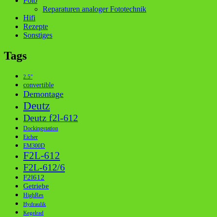
Foto
Reparaturen analoger Fototechnik
Hifi
Rezepte
Sonstiges
Tags
2.5"
convertible
Demontage
Deutz
Deutz f2l-612
Dockingstation
Eicher
EM300D
F2L-612
F2L-612/6
F2l612
Getriebe
HighRes
Hydraulik
Kegelrad