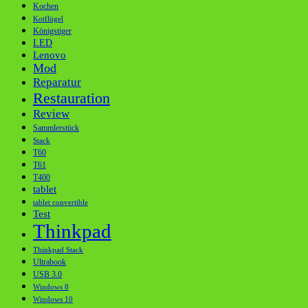
Kochen
Kotflügel
Königstiger
LED
Lenovo
Mod
Reparatur
Restauration
Review
Sammlerstück
Stack
T60
T61
T400
tablet
tablet convertible
Test
Thinkpad
Thinkpad Stack
Ultrabook
USB 3.0
Windows 8
Windows 10