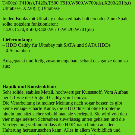
T400(s),T410(s),T420s,T500,T510,W500,W700(ds),X200/201(s,t)
Ultrabase, X220(i,t) Ultrabase
In den Books mit Ultrabay enhanced hats halt ein oder 2mm Spalt,
sollte trotzdem funktionieren:
T420,T520,R500,R400,W510,W520,W701(ds)
Lieferumfang:
– HDD Caddy für Ultrabay mit SATA und SATA HDDs
– 4 Schrauben
Ausgepackt und fertig zusammengebaut schaut das ganze dann so
aus:
Haptik und Konstruktion:
Sehr solide, stabiles Metall, hochwertiger Kunststoff. Vom Aufbau
her 1:1 wie der Original Caddy von Lenovo.
Die Verarbeitung ist meiner Meinung nach sogar besser, es gibt
keine einzige scharfe Kante, die HDD flutscht ohne Probleme
hinein und sitzt sicher sobald man sie verriegelt. Sie wird von den
vier mitgelieferten Schrauben zuverlässig unten gehalten und die
Verriegelung verhindert dass die HDD nach hinten aus der
Halterung herausrutschen kann. Alles in allem Vorbildlich und