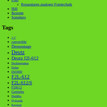
Foto
Reparaturen analoger Fototechnik
Hifi
Rezepte
Sonstiges
Tags
2.5"
convertible
Demontage
Deutz
Deutz f2l-612
Dockingstation
Eicher
EM300D
F2L-612
F2L-612/6
F2l612
Getriebe
HighRes
Hydraulik
Kegelrad