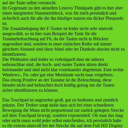
auf der Taste selbst verrutscht.
Im Gegensatz zu den aktuellen Lenovo Thinkpads gibt es hier aber
einen integrierten Nummernblock, was für mich persönlich und
sicherlich auch für alle die ihn häufiger nutzen ein dicker Pluspunkt
ist.
Die Zusatzbelegung der F-Tasten ist leider nicht sehr sinnvoll
ausgewählt, so ist hier zum Beispiel die Taste für die
Tastaturbeleuchtung auf F6, da die Tasten nicht in Blöcken
angeordnet sind, sondern in einer einfachen Reihe mit immer
gleichem Abstand sind diese blind oder im Dunkeln absolut nicht zu
identifizieren.
Die Pfeiltasten sind leider so verkrüppelt dass sie nahezu
unbrauchbar sind, die hoch- und runter Tasten sitzen direkt
beieinander und sind nicht klar voneinander abgetrennt. Eine rechte
Windows-, Fn- oder gar eine Menütaste sucht man vergebens.
Das einzig Positive an der Tastatur ist die Beleuchtung, diese
blendet nicht und beleuchtet doch kräftig genug um die Tasten
sicher identifizieren zu können.
Das Touchpad ist angenehm groß, gut zu bedienen und ziemlich
präzise. Der Treiber sorgt dafür dass sich bei einer schnelleren
Bewegung die Maus nicht proportional zur zurück gelegten Strecke
auf dem Touchpad bewegt, sondern exponentiell. Ob man das mag
oder nicht muss wohl jeder selbst entscheiden, ich persönlich halte
es für extrem sinnvoll bei der Strecke die auf dem Full HD Display