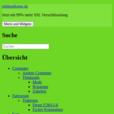
Zum
philippthome.de
Inhalt
Jetzt mit 99% mehr SSL Verschlüsselung
springen
Menü und Widgets
Suche
Suchen
nach:
Übersicht
Computer
Andere Computer
Thinkpads
Mods
Reparatur
Zubehör
Fahrzeuge
Traktoren
Deutz F2l612-6
Eicher Königstiger