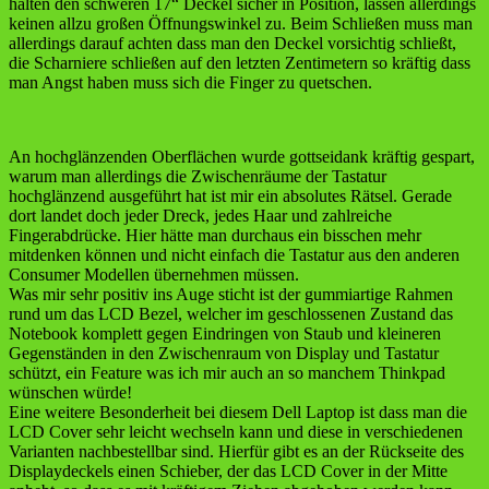
halten den schweren 17“ Deckel sicher in Position, lassen allerdings
keinen allzu großen Öffnungswinkel zu. Beim Schließen muss man
allerdings darauf achten dass man den Deckel vorsichtig schließt,
die Scharniere schließen auf den letzten Zentimetern so kräftig dass
man Angst haben muss sich die Finger zu quetschen.
An hochglänzenden Oberflächen wurde gottseidank kräftig gespart,
warum man allerdings die Zwischenräume der Tastatur
hochglänzend ausgeführt hat ist mir ein absolutes Rätsel. Gerade
dort landet doch jeder Dreck, jedes Haar und zahlreiche
Fingerabdrücke. Hier hätte man durchaus ein bisschen mehr
mitdenken können und nicht einfach die Tastatur aus den anderen
Consumer Modellen übernehmen müssen.
Was mir sehr positiv ins Auge sticht ist der gummiartige Rahmen
rund um das LCD Bezel, welcher im geschlossenen Zustand das
Notebook komplett gegen Eindringen von Staub und kleineren
Gegenständen in den Zwischenraum von Display und Tastatur
schützt, ein Feature was ich mir auch an so manchem Thinkpad
wünschen würde!
Eine weitere Besonderheit bei diesem Dell Laptop ist dass man die
LCD Cover sehr leicht wechseln kann und diese in verschiedenen
Varianten nachbestellbar sind. Hierfür gibt es an der Rückseite des
Displaydeckels einen Schieber, der das LCD Cover in der Mitte