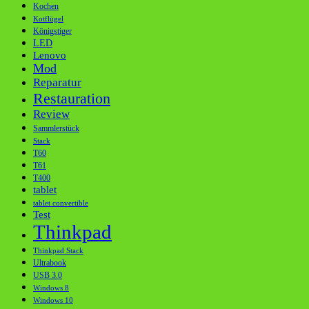
Kochen
Kotflügel
Königstiger
LED
Lenovo
Mod
Reparatur
Restauration
Review
Sammlerstück
Stack
T60
T61
T400
tablet
tablet convertible
Test
Thinkpad
Thinkpad Stack
Ultrabook
USB 3.0
Windows 8
Windows 10