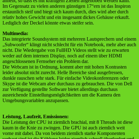
anhebt, so dass es mit kräftigem Ziehen abgehoben werden kann.
Im Gegensatz zu vielen anderen günstigen 17“ern ist das Inspiron
erstaunlich steif und biegt sich kaum durch, dies wird aber durch
relativ hohes Gewicht und ein insgesamt dickes Gehäuse erkauft.
Lediglich der Deckel könnte etwas steifer sein.
Multimedia:
Das integrierte Soundsystem mit mehreren Lautsprechern und einem
„Subwoofer“ klingt nicht schlecht für ein Notebook, mehr aber auch
nicht. Die Wiedergabe von FullHD Videos stellt wie zu erwarten
weder auf dem internen Display, noch auf einem über HDMI
angeschlossenen Fernseher ein Problem dar.
Die Webcam ist in Ordnung, kommt aber mit hohen Kontrasten
leider absolut nicht zurecht. Helle Bereiche sind ausgefressen,
dunkle rauschen sehr stark. Für einfache Videokonferenzen oder
Skype ist die Webcam aber durchaus zu gebrauchen. Die von Dell
zur Verfügung gestellte Software bietet allerdings durchaus
ausreichende Einstellungsmöglichkeiten um die Kamera den
Umgebungsvariablen anzupassen.
Leistung, Laufzeit, Emissionen:
Die Leistung der CPU ist ziemlich brachial, mit 8 Threads ist diese
kaum in die Knie zu zwingen. Die GPU ist auch ziemlich weit
vorne mit dabei. Da von beidem ziemlich starke Komponenten
verbaut sind ist die Kühlung leider ziemlich schnell überfordert und