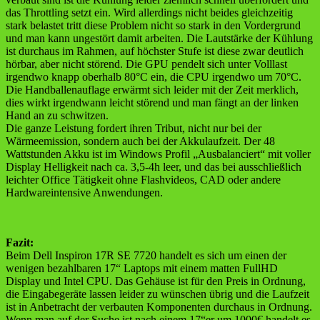
das Throttling setzt ein. Wird allerdings nicht beides gleichzeitig
stark belastet tritt diese Problem nicht so stark in den Vordergrund
und man kann ungestört damit arbeiten. Die Lautstärke der Kühlung
ist durchaus im Rahmen, auf höchster Stufe ist diese zwar deutlich
hörbar, aber nicht störend. Die GPU pendelt sich unter Volllast
irgendwo knapp oberhalb 80°C ein, die CPU irgendwo um 70°C.
Die Handballenauflage erwärmt sich leider mit der Zeit merklich,
dies wirkt irgendwann leicht störend und man fängt an der linken
Hand an zu schwitzen.
Die ganze Leistung fordert ihren Tribut, nicht nur bei der
Wärmeemission, sondern auch bei der Akkulaufzeit. Der 48
Wattstunden Akku ist im Windows Profil „Ausbalanciert“ mit voller
Display Helligkeit nach ca. 3,5-4h leer, und das bei ausschließlich
leichter Office Tätigkeit ohne Flashvideos, CAD oder andere
Hardwareintensive Anwendungen.
Fazit:
Beim Dell Inspiron 17R SE 7720 handelt es sich um einen der
wenigen bezahlbaren 17“ Laptops mit einem matten FullHD
Display und Intel CPU. Das Gehäuse ist für den Preis in Ordnung,
die Eingabegeräte lassen leider zu wünschen übrig und die Laufzeit
ist in Anbetracht der verbauten Komponenten durchaus in Ordnung.
Wenn man auf der Suche ist nach einem 17“er um 1000€ handelt es