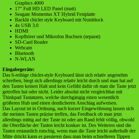
Graphics 4000
17” Full HD LED Panel (matt)
Seagate Momentus XT Hybrid Festplatte
Backlit chiclet style Keyboard mit Numblock
4x USB 3.0
HDMI
Kopfhörer und Mikrofon Buchsen (separat)
SD-Card Reader
Webcam
Bluetooth
N-WLAN
Eingabegeräte:
Das 6-reihige chiclet-style Keyboard lässt sich relativ angenehm
schreiben, biegt sich allerdings relativ leicht durch und man hat auf
den Tasten keinen Halt und kein Gefühl dafür ob man die Taste jetzt
getroffen hat oder nicht. Leider absolut nicht vergleichbar mit
Thinkpad Tastaturen, welche durchgängig einen wesentlich
größeren Hub und einen deutlicheren Anschlag aufweisen.
Das Layout ist in Ordnung, nach kurzer Eingewöhnung lassen sich
die meisten Tasten präzise treffen, das Feedback ob man jetzt
allerdings mittig auf der Taste ist oder am Rand fehlt völlig, obwohl
die Oberfläche der Tasten leicht konkav ist. Des Weiteren sind die
Tasten erstaunlich rutschig, wenn man die Taste leicht außerhalb der
Mitte drückt kann es passieren dass man beim schnelleren Tippen