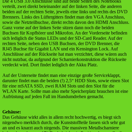
Die 4 USB 3.0 Anschlüsse sind auf beide Seiten des Notebooks
verteilt, zwei direkt beieinander auf der linken Seite, die anderen
beiden auf der rechten Seite, jeweils eine links und rechts des DVD
Brenners. Links des Lüftergitters findet man den VGA Anschluss,
sowie die Netzteilbuchse, direkt rechts davon den HDMI Anschluss.
Ganz vorne auf der linken Seite sitzen dann noch die beiden
Buchsen für Kopfhörer und Mikrofon. An der Vorderseite befinden
sich lediglich die Status LEDs und der SD-Card Reader. Auf der
rechten Seite, neben den USB Buchsen, der DVD Brenner, die
RJ45 Buchse für Gigabit LAN und ein Kensington Lock. Auf
Anschlüsse auf der Rückseite hat man verzichtet, diese wären auch
nicht nutzbar, da aufgrund der Scharnierkonstruktion die Rückseite
verdeckt wird. Dort findet lediglich der Akku Platz.
Auf der Unterseite findet man eine einzige große Serviceklappt,
darunter findet man die beiden (!) 2,5“ HDD Slots, sowie einen Slot
für eine mSATA SSD, zwei RAM Slots und den Slot für die
WLAN Karte. Sollte man also mehr Speicherplatz brauchen ist eine
Aufrüstung auf jeden Fall im Handumdrehen gemacht.
Gehäuse:
Das Gehäuse wirkt alles in allem recht hochwertig, es biegt sich
nirgendwo merklich durch, die Kunststoffteile fassen sich sehr gut
an und es knarzt auch nirgends. Die massiven Metallscharniere