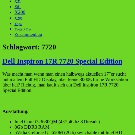
X31
X61
X200
X201
Yoga
Yoga 3 Pro
Zusammenbau
Schlagwort:
7720
Dell Inspiron 17R 7720 Special Edition
Was macht man wenn man einen halbwegs aktuellen 17″er sucht
mit mattem Full HD Display, aber keine 3000€ für ne Workstation
über hat? Richtig, man kauft sich ein Dell Inspiron 17R 7720
Special Edition.
Ausstattung:
Intel Core i7-3630QM (4×2,4Ghz 8Threads)
8Gb DDR3 RAM
nVidia Geforce GT650M (2Gb) switchable mit Intel HD